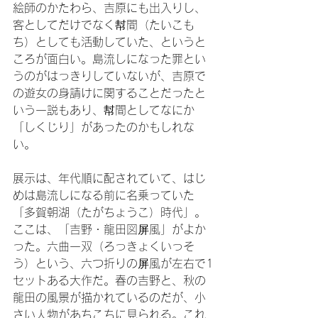
絵師のかたわら、吉原にも出入りし、
客としてだけでなく幇間（たいこも
ち）としても活動していた、というと
ころが面白い。島流しになった罪とい
うのがはっきりしていないが、吉原で
の遊女の身請けに関することだったと
いう一説もあり、幇間としてなにか
「しくじり」があったのかもしれな
い。
展示は、年代順に配されていて、はじ
めは島流しになる前に名乗っていた
「多賀朝湖（たがちょうこ）時代」。
ここは、「吉野・龍田図屏風」がよか
った。六曲一双（ろっきょくいっそ
う）という、六つ折りの屏風が左右で1
セットある大作だ。春の吉野と、秋の
龍田の風景が描かれているのだが、小
さい人物があちこちに見られる。これ