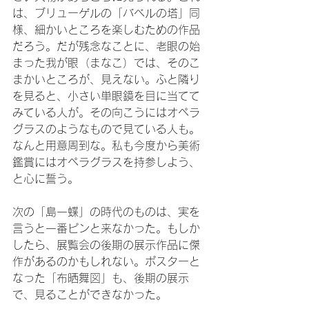
は、ブリューゲルの「バベルの塔」同
様、細かいところを楽しむための作品
だろう。だが残念なことに、老眼の始
まった我が眼（まなこ）では、そのこ
まかいところが、見えない。ふと隣り
を見ると、小さい単眼鏡を目に当てて
みている人が。その向こうにはオペラ
グラスのようなもので見ている人も。
なんと用意周到な。私も今度から美術
鑑賞にはオペラグラスを持参しよう、
と心に誓う。
次の「島一蝶」の時代のものは、実を
言うと一番ピンと来なかった。もしか
したら、展覧会の後期の展示作品に傑
作があるのかもしれない。ポスターと
なった「布晒舞図」も、後期の展示
で、見ることができなかった。