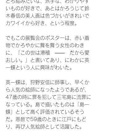
どろ絵みたいな、派手な、わかりやす
いものが好きで、あとはかろうじて鈴
木春信の美人画は色づかいがきれいで
カワイイから好き、という程度。
でもこの展覧会のポスターは、赤い着
物でかろやかに舞を舞う女性のわき
に、「この世は滑稽　――　だから愛
おしい。」と書いてあり、にわかに英
一蝶という人に興味がわいた。
英一蝶は、狩野安信に師事し、早くか
ら人気の絵師になったようであるが、
47歳の時に罪を犯して三宅島に流罪に
なっている。島で描いたものは「島一
蝶」として高く評価されているそう
だ。恩赦で59歳のときに江戸にもど
り、再び人気絵師として活躍した。