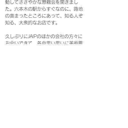
動してささやかな懇親会を開きまし
た。六本木の駅からすぐなのに、路地
の奥まったところにあって、知る人ぞ
知る、大衆的なお店です。
久しぶりにJAIPのほかの会社の方々に
お会いできて、各自思い思いに美術鑑
賞をし、そのあとはともに楽しく飲食
できて、とても楽しかったです。
こんな感じで、ゆるく活動していきま
すので、初めての方もぜひご参加くだ
さい。
（MHM 遠藤尚子）