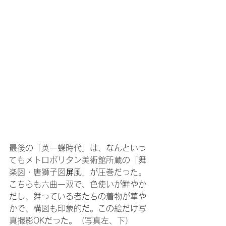
最後の「英一蝶時代」は、なんといっ
てもメトロポリタン美術館所蔵の「舞
楽図・唐獅子図屏風」が圧巻だった。
こちらも六曲一双で、色使いが鮮やか
だし、舞っている者たちの着物が華や
かで、構図も印象的だ。この絵だけ写
真撮影OKだった。（写真左、下）