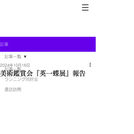
記事
記事一覧
2024年10月16日
記事一覧
美術鑑賞会『英一蝶展』報告
ランニング同好会
書店訪問