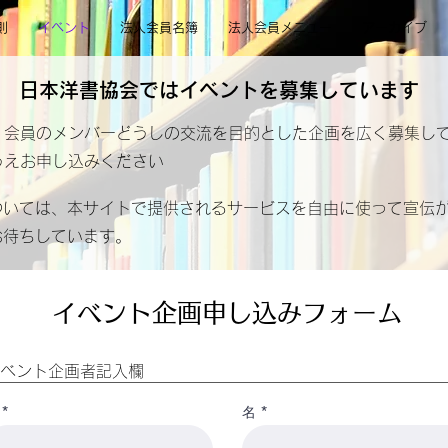
則
イベント
法人会員名簿
法人会員メニュー
アーカイブ
​日本洋書協会ではイベントを募集しています
は、会員のメンバーどうしの交流を目的とした企画を広く募集し
うえお申し込みください
ついては、本サイトで提供されるサービスを自由に使って宣伝
お待ちしています。
​イベント企画申し込みフォーム
ベント企画者記入欄
名