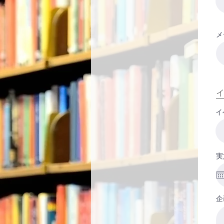
メ
イ
イ
実
企