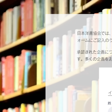
ホーム
会
​日本洋書協会で
ォームにご記入の
​承認された企画に
す。多くの企画を
イ
姓