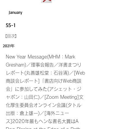
January
55-1
​【目次】
2021年
New Year Message(MHM：Mark
Gresham)／理事会報告／洋書まつり
レポート(丸善雄松堂：石谷清)／[Web
商談会レポート]「書店向けWeb商談
会」に参加してみた(アシェット・ジ
ャポン：山田仁)／[Zoom Meeting]文
化厚生委員会オンライン会議(タトル
出版：倉上雄一)／[海外ニュー
ス]2020年最もヘンな書名大賞はA