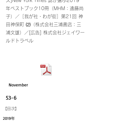
ス]New York Times 誌が選ぶ2019
年ベストブック10冊（MHM：遠藤尚
子）／［我が社・わが街］第21回 神
田神保町 ⑵（株式会社三浦書店：三
浦文雄）／[広告] 株式会社ジェイワー
ルドトラベル
November
53-6
​【目次】
2019年