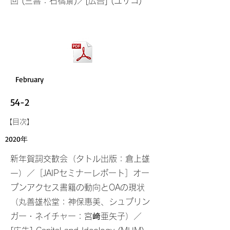
回 (三善：石橋斎)／[広告] (ユサコ)
February
54-2
​【目次】
2020年
新年賀詞交歓会（タトル出版：倉上雄
一）／［JAIPセミナーレポート］オー
プンアクセス書籍の動向とOAの現状
（丸善雄松堂：神保惠美、シュプリン
ガー・ネイチャー：宮﨑亜矢子）／