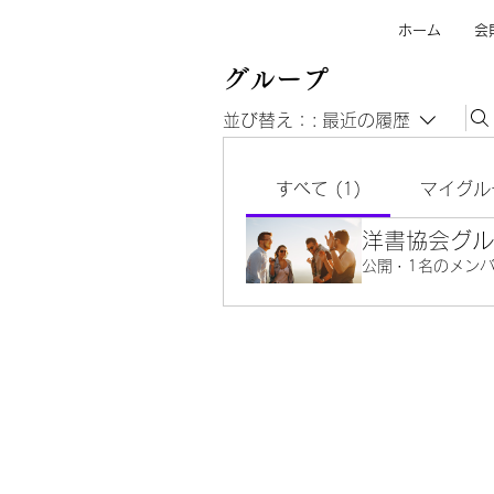
ホーム
会
グループ
並び替え：:
最近の履歴
すべて (1)
マイグル
洋書協会グル
公開
·
1名のメン