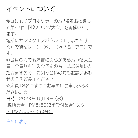
イベントについて
今回は女子プロボウラーの方2名をお招きし
て第47回「ボウリング大会」を開催いたし
ます。
場所はサンスクエアボウル（王子駅からす
ぐ）で貸切レーン（6レーン×3名＋プロ）で
す。
非会員の方でも洋書に関心がある方（個人会
員（会員無料）入会予定の方）はご参加いた
だけますので、お知り合いの方もお誘いあわ
せのうえご参加ください。
☆定員18名ですのでお早めにお申し込みく
ださい。☆
日時：
2023年1月18日 (水)　　 　
現地集合
　PM6:50(3階受付集合) 
スター
ト PM7:00～（60分）
さらに表示