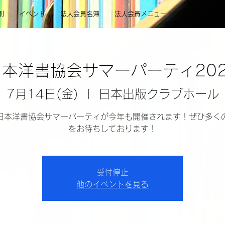
則
イベント
法人会員名簿
法人会員メニュー
アーカイブ
日本洋書協会サマーパーティ202
7月14日(金)
  |  
日本出版クラブホール
日本洋書協会サマーパーティが今年も開催されます！ぜひ多く
をお待ちしております！
受付停止
他のイベントを見る