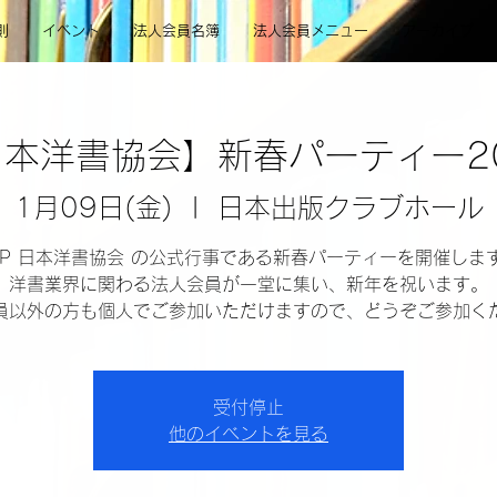
則
イベント
法人会員名簿
法人会員メニュー
アーカイブ
本洋書協会】新春パーティー2
1月09日(金)
  |  
日本出版クラブホール
AIP 日本洋書協会 の公式行事である新春パーティーを開催しま
洋書業界に関わる法人会員が一堂に集い、新年を祝います。
員以外の方も個人でご参加いただけますので、どうぞご参加く
受付停止
他のイベントを見る