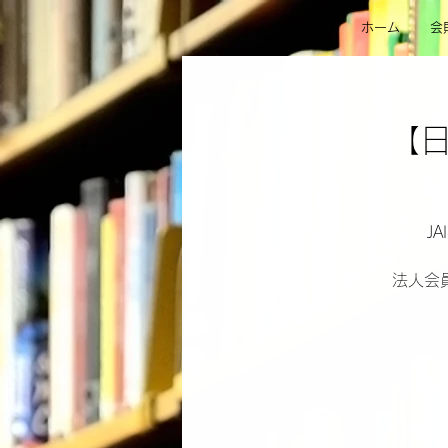
ホーム
会
【日
J
法人会