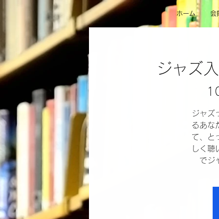
ホーム
会
ジャズ入
1
ジャズ
るあな
て、と
しく聴
でジ