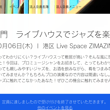
則
イベント
法人会員名簿
法人会員メニュー
アーカイブ
門 ライブハウスでジャズを楽
0月06日(木)
  |  
港区 Live Space ZIMAZI
ってわかりにくい？ライブハウスって敷居が高い？そんな風に
た！今回は、プロミュージシャンをお招きして、とってもわか
っても親しみやすいジャズを、お酒を飲みながら、肴をつまみ
いてみませんか？もちろんプロの演奏なので内容は間違いなし
ャズに触れてこなかったあなた！ぜひこの機会に触れてみませ
定員に達しましたので受け付けを終了させていただきます。
他のイベントを見る