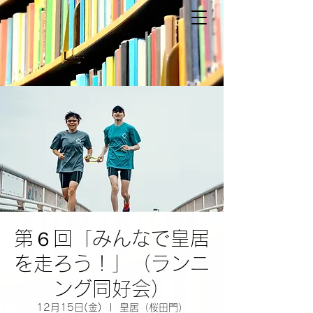
第６回「みんなで皇居
を走ろう！」（ランニ
ング同好会）
12月15日(金)
  |  
皇居（桜田門）