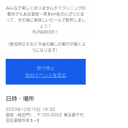
みんなで楽しく走りませんか？ランニングの
聖地でもある皇居一周５kmをのんびりと走
って、その後に美味しいビールで乾杯しまし
ょう！
RUN&BEER！
（参加申込すると今後の催しの案内が届くよ
うになります）
受付停止
他のイベントを見る
日時・場所
2023年12月15日 19:30
皇居（桜田門）, 〒100-0002 東京都千代
田区皇居外苑１−１