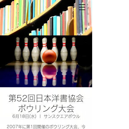
第52回日本洋書協会
ボウリング大会
6月18日(水)
  |  
サンスクエアボウル
2007年に第1回開催のボウリング大会、今