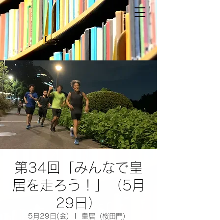
第34回「みんなで皇
居を走ろう！」（5月
29日）
5月29日(金)
  |  
皇居（桜田門）