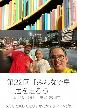
第22回「みんなで皇
居を走ろう！」
5月16日(金)
  |  
皇居（桜田門）
みんなで楽しく走りませんか？ランニングの