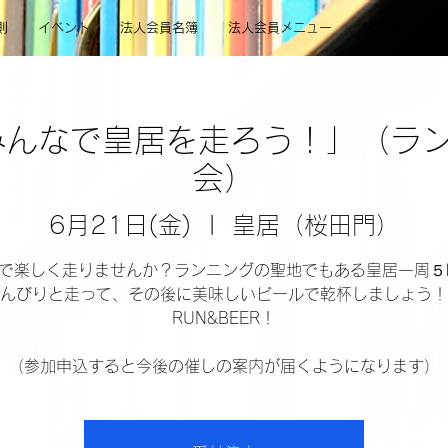
則
イベント
法人会員名簿
法人会員メニュー
アーカイブ
みんなで皇居を走ろう！」（ラ
会）
6月21日(金)
  |  
皇居（桜田門）
で楽しく走りませんか？ランニングの聖地でもある皇居一周５
んびりと走って、その後に美味しいビールで乾杯しましょう！
RUN&BEER！
（参加申込すると今後の催しの案内が届くようになります）