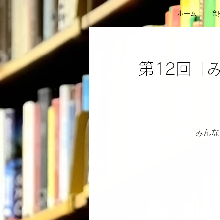
ホーム
会
第12回「
みんな