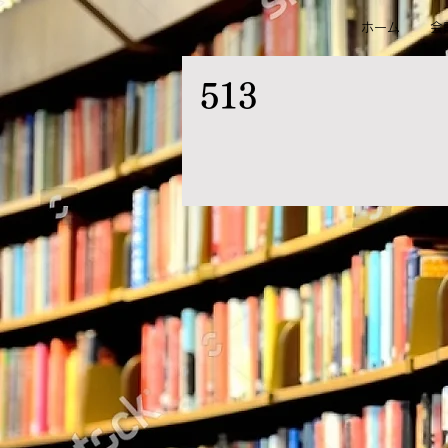
ホーム
会
513