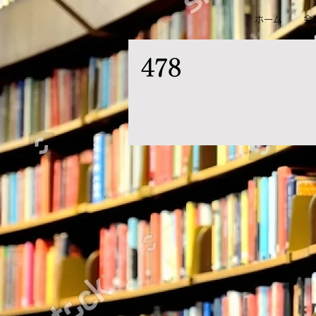
ホーム
会
478