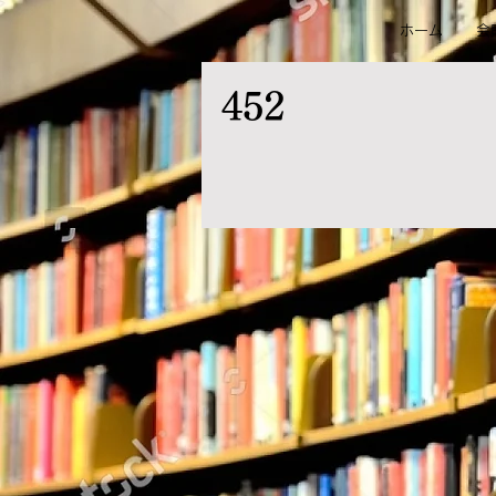
ホーム
会
452