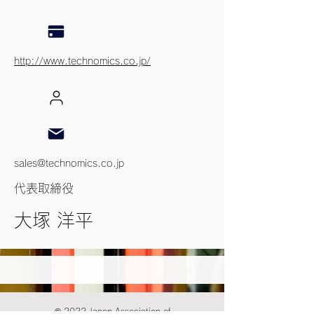
http://www.technomics.co.jp/
sales@technomics.co.jp
代表取締役
大塚 洋平
© 2022 Japon Association of