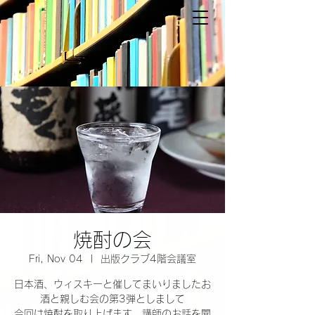
焼酎の会
Fri, Nov 04
  |  
出版クラブ4階会議室
日本酒、ウィスキーと催してまいりましたお
酒と親しむ会の第3弾としまして
今回は焼酎を取り上げます。講師のお話を聞