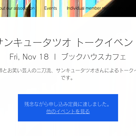
ut our association
Events
Individual member registration
E
サンキュータツオ トークイベン
Fri, Nov 18
  |  
ブックハウスカフェ
師とお笑い芸人の二刀流、サンキュータツオさんによるトーク
残念ながら申し込み定員に達しました。
他のイベントを見る