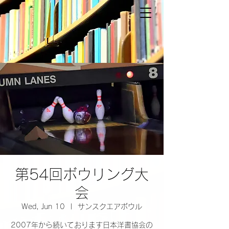
第54回ボウリング大
会
Wed, Jun 10
  |  
サンスクエアボウル
2007年から続いております日本洋書協会の