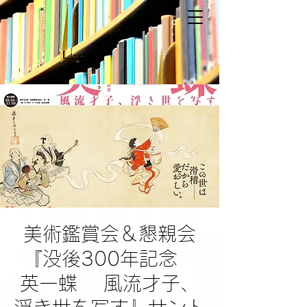
美術鑑賞会＆懇親会
『没後300年記念
英一蝶 風流才子、