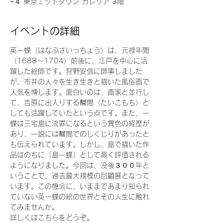
−４ 東京ミッドタウン ガレリア 3階
イベントの詳細
英一蝶（はなぶさいっちょう）は、元禄年間
（1688～1704）前後に、江戸を中心に活
躍した絵師です。狩野安信に師事しました
が、市井の人々を生き生きと描いた風俗画で
人気を博します。面白いのは、画家と並行し
て、吉原に出入りする幇間（たいこもち）と
しても活躍していたという点です。また、一
蝶は三宅島に流罪になるという異色の経歴が
あり、一説には幇間でのしくじりがあったと
も伝えられています。しかし、島で描いた作
品はのちに「島一蝶」として高く評価される
ようになりました。今回は、没後３００年と
いうことで、過去最大規模の回顧展となって
います。この機会に、いままであまり知られ
ていない英一蝶の絵の世界とその人生に触れ
てみませんか。
詳しくはこちらをどうぞ。