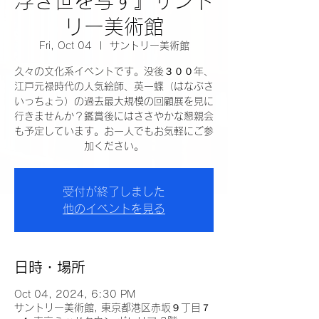
浮き世を写す』サント
リー美術館
Fri, Oct 04
  |  
サントリー美術館
久々の文化系イベントです。没後３００年、
江戸元禄時代の人気絵師、英一蝶（はなぶさ
いっちょう）の過去最大規模の回顧展を見に
行きませんか？鑑賞後にはささやかな懇親会
も予定しています。お一人でもお気軽にご参
加ください。
受付が終了しました
他のイベントを見る
日時・場所
Oct 04, 2024, 6:30 PM
サントリー美術館, 東京都港区赤坂９丁目７