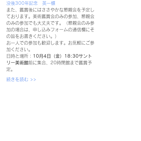
没後300年記念　英一蝶
また、鑑賞後にはささやかな懇親会を予定し
ております。美術鑑賞会のみの参加、懇親会
のみの参加でも大丈夫です。（懇親会のみ参
加の場合は、申し込みフォームの通信欄にそ
の旨をお書きください。）
お一人での参加も歓迎します。お気軽にご参
加ください。
日時と場所：
10月4日（金）18:30サント
リー美術館
前に集合、20時閉館まで鑑賞予
定。
続きを読む >>
© 2022 Japon Association of
International Publications