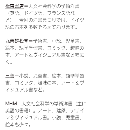
極東書店
＝
人文社会科学の学術洋書
（英語、ドイツ語、フランス語な
ど）。今回の洋書まつりでは、ドイツ
語の古本を多数そろえております。
丸善雄松堂
＝
学術書、小説、児童書、
絵本、語学学習書、コミック、趣味の
本、アート＆ヴィジュアル書など幅広
く。
三善
＝
小説、児童書、絵本、語学学習
書、コミック、趣味の本、アート＆ヴ
ィジュアル書など。
MHM＝
人文社会科学の学術洋書（主に
英語の書籍）。アート、建築、デザイ
ン＆ヴィジュアル書。小説、児童書、
絵本も少々。