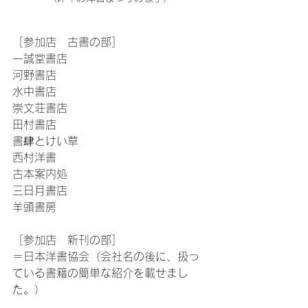
［参加店　古書の部］
一誠堂書店
河野書店
水中書店
崇文荘書店
田村書店
書肆とけい草
西村洋書
古本案内処
三日月書店
羊頭書房
［参加店　新刊の部］
＝日本洋書協会（会社名の後に、扱っ
ている書籍の簡単な紹介を載せまし
た。）