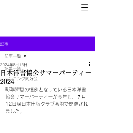
記事
記事一覧
2024年8月15日
記事一覧
日本洋書協会サマーパーティー
ランニング同好会
2024
書店訪問
毎年、夏の恒例となっている日本洋書
協会サマーパーティーが今年も、７月
12日＠日本出版クラブ会館で開催され
ました。