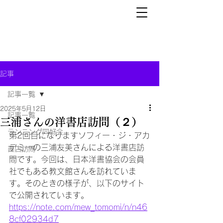
記事
記事一覧
2025年5月12日
記事一覧
三浦さんの洋書店訪問（２）
ランニング同好会
第2回目になりますソフィー・ジ・アカ
デミーの三浦友美さんによる洋書店訪
書店訪問
問です。今回は、日本洋書協会の会員
社でもある教文館さんを訪れていま
す。そのときの様子が、以下のサイト
で公開されています。
https://note.com/mew_tomomi/n/n46
8cf02934d7