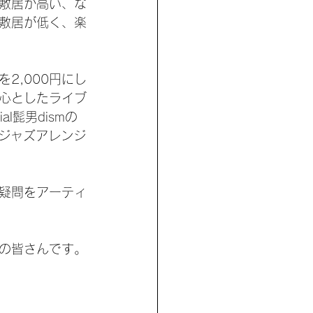
敷居が高い、な
敷居が低く、楽
2,000円にし
心としたライブ
l髭男dismの
もジャズアレンジ
疑問をアーティ
の皆さんです。