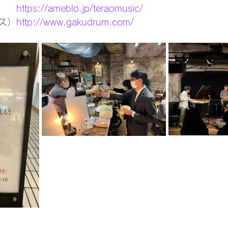
　　
https://ameblo.jp/teraomusic/
ス）
http://www.gakudrum.com/